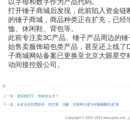
以字母和数字作为产品代码。
打开锤子商城后发现，此前陷入资金链
的锤子商城，商品种类正在扩充，已经增
恤、休闲鞋、背包等。
此前专注卖3C产品、锤子产品周边的
始售卖服饰箱包类产品，甚至还上线了D
子商城网站备案已更换至北京大眼星空
动间接控股公司。
上一篇：
进击的ETC，凭啥这么火？
下一篇：
从史玉柱到贾跃亭、刘立荣、冯鑫，互联网大佬为何频频翻车成“老
Copyright © 2002-2013 www.pdx